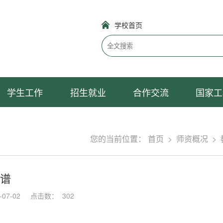
学校首页
学生工作
招生就业
合作交流
国家工
您的当前位置：
首页
>
师资概况
>
谱
07-02
点击数：
302