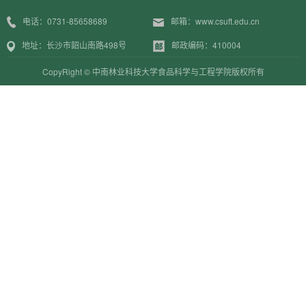
电话：0731-85658689
邮箱：www.csuft.edu.cn
地址：长沙市韶山南路498号
邮政编码：410004
CopyRight © 中南林业科技大学食品科学与工程学院版权所有