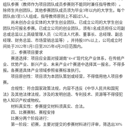
组队参赛（教师作为项目团队成员参赛则不能同时兼任指导教师）。
除师生共创团队，其他参赛团队成员须为毕业3年以内的大学生。每个
团队由3至15人组成，指导教师原则上不超过5人。
尚未创办企业实体的大学生创业团队、已成立公司的大学生创业
团队均可报名参赛。已成立公司的创业团队，须有1名成员担任公司副
总或总监以上高级管理人员（公司法人代表、董事长、总经理、副总
经理、财务总监、市场营销总监等），并持股10%以上，公司成立时
间处于2022年1月1日至2025年4月20日范围内。
三、参赛项目要求
赛道选择：项目应全面对接湖南“4×4”现代化产业体系，在传统产
业、优势产业、新兴产业、未来产业4个赛道中选择其一报名，不得多
报。各赛道具体产业领域参照省赛标准执行。
项目原创性：项目须为本团队策划或经营，不得借用他人项目参
赛。
合规性：符合国家政策法规，内容不违反《中华人民共和国宪
法》及其他法律法规，涉及的发明创造、专利技术、资源等不得侵犯
他人知识产权或物权。
材料真实性：参赛提交材料须真实、合法。
四、比赛赛制、赛程安排
比赛分两个阶段进行：
第一阶段：初赛，主要对提交的参赛材料进行评审，筛选出30%