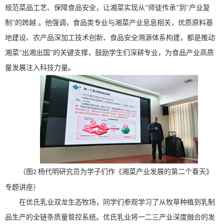
规范菜品工艺、保障食品安全，让湘菜实现从“师徒传承”到“产业复
制”的跨越 。他强调，
食品类
专业与湘菜产业息息相关，优质原料基
地建设、农产品深加工技术创新、食品安全溯源体系构建，都是推动
湘菜
“出湘出国”的关键支撑，鼓励学生们深耕专业，为食品产业高质
量发展注入科技力量。
（图
杨代明研究员为学子们作《湘菜产业发展的第二个春天》
2
专题讲座
）
在
优氏乳业双龙生态牧场
，
同学们参观学习了
从牧草种植到乳制
品生产的全链条质量管控
系统
。优氏乳业将一二三产业深度融合的发