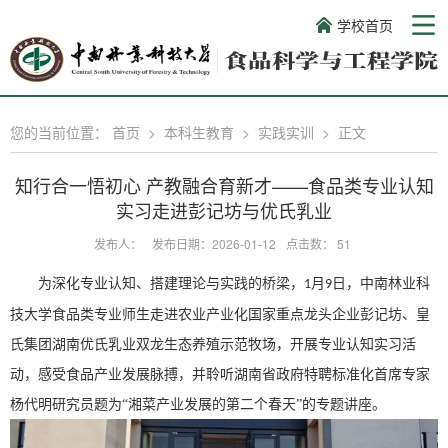
学校首页
您的当前位置：
首页
>
本科生教育
>
实践实训
>
正文
知行合一悟初心 产教融合育新才——食品类专业认知
实习走进彭记坊与优氏乳业
发布人：
发布日期：2026-01-12
点击数：
51
为深化专业认知、搭建理论与实践的桥梁，
月
日
，
中南林业科
1
9
技大学食品类
专业师生走进农业产业化国家重点龙头企业彭记坊、皇
氏集团湖南优氏乳业双龙生态养殖示范牧场
，
开展专业认知实习活
动，感受食品产业发展脉搏，并聆听湖南省政府特聘标准化首席专家
杨代明研究员题为
“湘菜产业发展的第二个春天”的专题讲座。