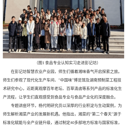
（图
食品
专业认知实习
走进彭记坊
）
1
在彭记坊智慧农业产业园，师生们循着湘味香气开启探索之旅。
师生们参观了现代化生产车间、
“中国味”博览馆及湖南预制菜工程技
术研究中心，近距离观摩百年老坛、百草清卤等系列产品的标准化生
产流程，让学生们直观感受到
食品专业
与食品产业化的深度融合。
专题讲座环节，杨代明研究员以深厚的行业积淀与生动案例，为
师生解析湘菜产业的发展新机遇。他指出，湘菜的
“第二个春天”源于
标准化赋能与全产业链升级，通过制定
多部地方标准与国家标准，
40