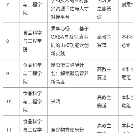
于AI技术的乡村振
色筑梦
7
与工程学
创意
兴资源评估与人才
之旅赛
院
对接平台
道
果享心畅——基于
食品科学
GABA与益生菌协
高教主
本科
8
与工程学
同的山楂功能饮创
赛道
意组
院
新实践
食品科学
昆虫蛋白酵醒计
高教主
本科
9
与工程学
划：解锁酸奶营养
赛道
意组
院
新高度
食品科学
高教主
本科
10
与工程学
米涧
赛道
意组
院
食品科学
高教主
本科
11
与工程学
全谷物方便米粉