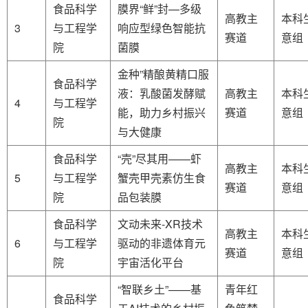
食品科学
膜界“鲜”封—多级
高教主
本科
3
与工程学
响应型绿色智能抗
赛道
意组
院
菌膜
金种”精酿黄精口服
食品科学
液：乳酸菌发酵赋
高教主
本科
4
与工程学
能，助力乡村振兴
赛道
意组
院
与大健康
食品科学
“壳”尽其用——虾
高教主
本科
5
与工程学
蟹壳甲壳素仿生食
赛道
意组
院
品包装膜
食品科学
文动未来-XR技术
高教主
本科
6
与工程学
驱动的非遗体育元
赛道
意组
院
宇宙活化平台
“智联乡土”——基
青年红
食品科学