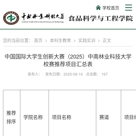
学校首页
您的当前位置：
首页
>
本科生教育
>
实践实训
>
正文
中国国际大学生创新大赛（2025）中南林业科技大学
校赛推荐项目汇总表
发布人：
发布日期：2025-06-10
点击数：
167
推荐
学院名称
项目名称
赛道
项目
排序