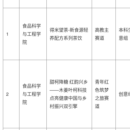
食品科学
得米望茶-新食源轻
高教主
本科
1
与工程学
养配方系列茶饮
赛道
意组
院
甜柯降糖 红韵兴乡
青年红
食品科学
——木姜叶柯科技
色筑梦
2
与工程学
创意
点亮健康中国与乡
之旅赛
院
村振兴双引擎
道