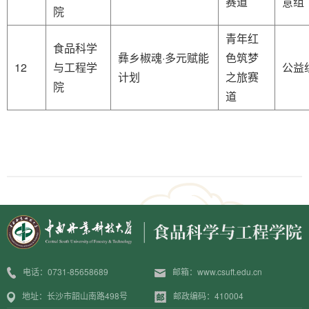
赛道
意组
院
青年红
食品科学
彝乡椒魂·多元赋能
色筑梦
12
与工程学
公益
计划
之旅赛
院
道
电话：0731-85658689
邮箱：www.csuft.edu.cn
地址：长沙市韶山南路498号
邮政编码：410004