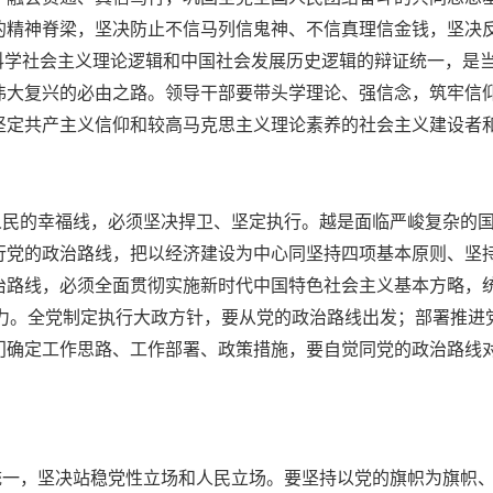
的精神脊梁，坚决防止不信马列信鬼神、不信真理信金钱，坚决
科学社会主义理论逻辑和中国社会发展历史逻辑的辩证统一，是
伟大复兴的必由之路。领导干部要带头学理论、强信念，筑牢信
坚定共产主义信仰和较高马克思主义理论素养的社会主义建设者
人民的幸福线，必须坚决捍卫、坚定执行。越是面临严峻复杂的
行党的政治路线，把以经济建设为中心同坚持四项基本原则、坚
治路线，必须全面贯彻实施新时代中国特色社会主义基本方略，
努力。全党制定执行大政方针，要从党的政治路线出发；部署推进
门确定工作思路、工作部署、政策措施，要自觉同党的政治路线
统一，坚决站稳党性立场和人民立场。要坚持以党的旗帜为旗帜