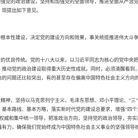
加强党的政治建设，坚持和加强党的全面领导，推进全面从严治
，现提出如下意见。
的根本性建设，决定党的建设方向和效果，事关统揽推进伟大斗
治的优良传统。党的十八大以来，以习近平同志为核心的党中央
，推动党的政治建设取得重大历史性成就。同时，必须清醒看到
治的问题还比较突出，有的甚至存在偏离中国特色社会主义方向
大精神，坚持以马克思列宁主义、毛泽东思想、邓小平理论、
“三
基本路线、基本方略，落实新时代党的建设总要求，增强“四个意
央权威和集中统一领导，把准政治方向，坚持党的政治领导，夯实
强有力，确保我们党始终成为中国特色社会主义事业的坚强领导核