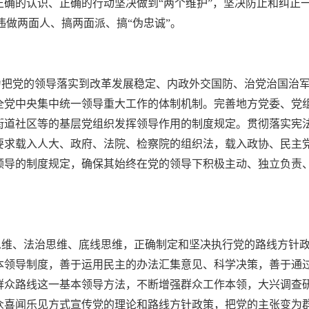
确的认识、正确的行动坚决做到“两个维护”，坚决防止和纠正一
违做两面人、搞两面派、搞“伪忠诚”。
为把党的领导落实到改革发展稳定、内政外交国防、治党治国治
全党中央集中统一领导重大工作的体制机制。完善地方党委、党
街道社区等的基层党组织发挥领导作用的制度规定。贯彻落实宪
要求载入人大、政府、法院、检察院的组织法，载入政协、民主
领导的制度规定，确保其始终在党的领导下积极主动、独立负责
思维、法治思维、底线思维，正确制定和坚决执行党的路线方针
本领导制度，善于运用民主的办法汇集意见、科学决策，善于通
群众路线这一基本领导方法，不断增强群众工作本领，大兴调查
众喜闻乐见方式宣传党的理论和路线方针政策，把党的主张变为