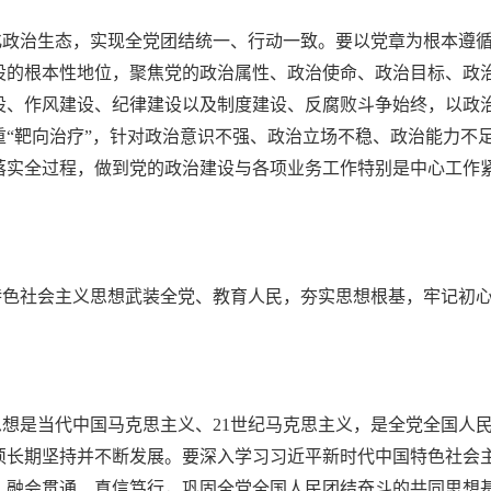
化政治生态，实现全党团结统一、行动一致。要以党章为根本遵
设的根本性地位，聚焦党的政治属性、政治使命、政治目标、政
设、作风建设、纪律建设以及制度建设、反腐败斗争始终，以政
重
“靶向治疗”，针对政治意识不强、政治立场不稳、政治能力不
落实全过程，做到党的政治建设与各项业务工作特别是中心工作
特色社会主义思想武装全党、教育人民，夯实思想根基，牢记初
思想是当代中国马克思主义、
21世纪马克思主义，是全党全国人
须长期坚持并不断发展。要深入学习习近平新时代中国特色社会
、融会贯通、真信笃行，巩固全党全国人民团结奋斗的共同思想