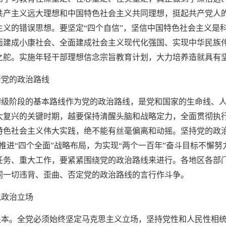
共产主义远大理想和中国特色社会主义共同理想，挺起共产党人
主义的错误思想。要坚定“四个自信”，坚信中国特色社会主义是
面建成小康社会、全面建成社会主义现代化强国、实现中华民族
之舵。实施年轻干部理想信念宗旨教育计划，大力培养造就具有
行党的政治路线
初级阶段的基本路线作为党的政治路线，是党和国家的生命线、
大复兴的关键时期，越要保持清醒头脑和战略定力，全面贯彻执
特色社会主义伟大实践，绝不能有丝毫偏离和动摇。坚持党的政
调推进“四个全面”战略布局，为实现“两个一百年”奋斗目标不懈
任务、重大工作，要紧紧围绕党的政治路线来进行。各地区各部
同一切违背、歪曲、否定党的政治路线的言行作斗争。
稳政治立场
根本。全党必须始终坚定马克思主义立场，坚持党性和人民性相