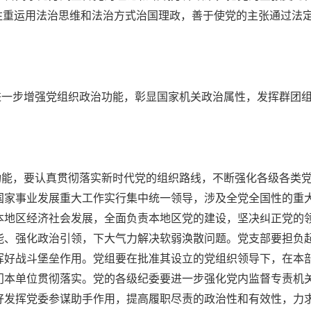
注重运用法治思维和法治方式治国理政，善于使党的主张通过法
进一步增强党组织政治功能，彰显国家机关政治属性，发挥群团
功能，要认真贯彻落实新时代党的组织路线，不断强化各级各类
国家事业发展重大工作实行集中统一领导，涉及全党全国性的重
本地区经济社会发展，全面负责本地区党的建设，坚决纠正党的
能、强化政治引领，下大气力解决软弱涣散问题。党支部要担负
挥好战斗堡垒作用。党组要在批准其设立的党组织领导下，在本
门本单位贯彻落实。党的各级纪委要进一步强化党内监督专责机
好发挥党委参谋助手作用，提高履职尽责的政治性和有效性，力