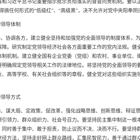
署和习近平总书记重要指示批示贯彻落实的督查问责机制。要以正
得搞任何形式的“低级红”、“高级黑”，决不允许对党中央阳奉阴
的领导体制
局、协调各方，建立健全坚持和加强党的全面领导的制度体系，
保障。研究制定党领导经济社会各方面重要工作的党内法规。健
体制机制。建立健全国有企业党委（党组）和农村、事业单位、
要明确规定党领导相关工作的法律地位。将坚持党的全面领导的
业、高等学校、有关社会组织等的章程，健全党对这些组织实施
的领导方式
向、谋大局、定政策、促改革，强化战略思维、创新思维、辩证
想引领力、群众组织力、社会号召力。要坚持民主集中制这一根
，同时善于集中、敢于担责，防止议而不决、决而不行。要坚持
途径方法，坚持走好网上群众路线，汇集民智民力，善于通过群