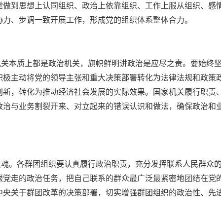
觉做到思想上认同组织、政治上依靠组织、工作上服从组织、感
协力、步调一致开展工作，形成党的组织体系整体合力。
机关本质上都是政治机关，旗帜鲜明讲政治是应尽之责。要始终
积极主动将党的领导主张和重大决策部署转化为法律法规和政策
创新，转化为推动经济社会发展的实际效果。国家机关履行职责
政治与业务割裂开来、对立起来的错误认识和做法，确保政治和
灵魂。各群团组织要认真履行政治职责，充分发挥联系人民群众
跟党走的政治任务，把自己联系的群众最广泛最紧密地团结在党
中央关于群团改革的决策部署，切实增强群团组织的政治性、先