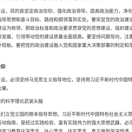
建设，目的是坚定政治信仰，强化政治领导，提高政治能力，净
指导思想和奋斗目标、路线和纲领落到实处。要突显党的政治建
建设为统领，把政治标准和政治要求贯穿党的思想建设、组织建
深发展，引领带动党的建设质量全面提高。要坚持问题导向，注
补短板。要把党的政治建设融入党和国家重大决策部署的制定和
信仰
建设，必须坚持马克思主义指导地位，坚持用习近平新时代中国
力量。
党的科学理论武装头脑
我们立党立国的根本指导思想。习近平新时代中国特色社会主义
行动指南，是经过实践检验、富有实践伟力的强大思想武器，必
动学习教育往深里走、往心里走、往实里走，真正做到学深悟透