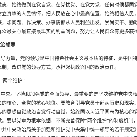
意志，始终做到在党言党、在党忧党、在党为党，任何时候都同
树立真挚的人民情怀，把人民放在心中最高位置，始终相信人民
来，想问题、作决策、办事情都从人民利益出发，崇尚实干、勤
群众最关心最直接最现实的利益问题，努力让人民群众有更多获
政治领导
领导力量，党的领导是中国特色社会主义最本质的特征，是中国
体制，改进党的领导方式，承担起执政兴国的政治责任。
到
“两个维护”
在中央。坚持和加强党的全面领导，最重要的是坚决维护党中央
央的核心、全党的核心地位。要教育引导党员干部从历史和现实
心的思想自觉政治自觉行动自觉，始终同以习近平同志为核心的
做。要以党章为根本依据，不断完善保障
“两个维护”的制度机
中共中央政治局关于加强和维护党中央集中统一领导的若干规定