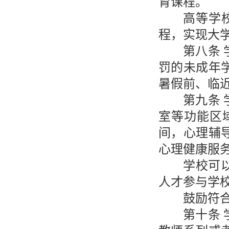
育课程。
高等学
程，实现大
第八条
罚的未成年
暑假前、临
第九条
室等功能区
间，心理辅
心理健康服
学校可
人才参与学
鼓励符
第十条