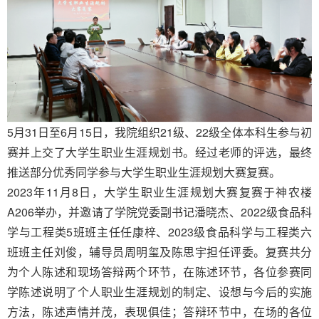
5
月
31
日至
6
月
15
日，我院组织
21
级、
22
级全体本科生参与初
赛并上交了大学生职业生涯规划书。经过老师的评选，最终
推送部分优秀同学参与大学生职业生涯规划大赛复赛。
2023
年
11
月
8
日，大学生职业生涯规划大赛复赛于神农楼
A206
举办，并邀请
了学院党委副书记潘晓杰、2022级食品科
学与工程类5班班主任任康梓、2023级食品科学与工程类六
班班主任刘俊，辅导员周明玺及陈思宇担任评委。复赛共分
为个人陈述和现场答辩两个环节，在陈述环节，各位参赛同
学陈述说明了个人职业生涯规划的制定、设想与今后的实施
方法，陈述声情并茂，表现俱佳；答辩环节中，在场的各位