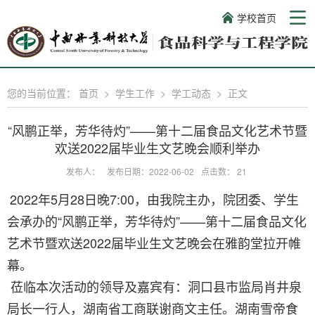
学校首页
您的当前位置：
首页
>
学生工作
>
学工动态
>
正文
“风鹏正举，芳华待灼”——第十二届食品文化艺术节暨
欢送2022届毕业生文艺晚会顺利举办
发布人：
发布日期：2022-06-02
点击数：
21
2022
年
5
月
28
日晚
7:00
，由我院主办，院团委、学生
会承办的
“
风鹏正举，芳华待灼
”
——第十二届食品文化
艺术节暨欢送
2022
届毕业生文艺晚会在雅韵堂拉开帷
幕。
莅临本次活动的领导及嘉宾有：洞口县市监局肖井泉
局长一行人，湖南省工商联谢商文主任。湖南雪帝食