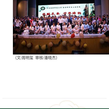
（文/周明玺 审核/潘晓杰）