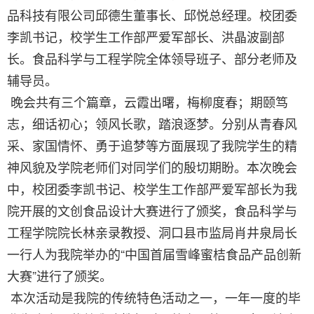
品科技有限公司邱德生董事长、邱悦总经理。校团委
李凯书记，校学生工作部严爱军部长、洪晶波副部
长。食品科学与工程学院全体领导班子、部分老师及
辅导员。
晚会共有三个篇章，云霞出曙，梅柳度春；期颐笃
志，细话初心；领风长歌，踏浪逐梦。分别从青春风
采、家国情怀、勇于追梦等方面展现了我院学生的精
神风貌及学院老师们对同学们的殷切期盼。本次晚会
中，校团委李凯书记、
校学生工作部严爱军部长为我
院开展的文创食品设计大赛进行了颁奖，食品科学与
工程学院院长林亲录教授、洞口县市监局肖井泉局长
一行人为我院举办的
“
中国首届雪峰蜜桔食品产品创新
大赛”进行了颁奖。
本次活动是我院的传统特色活动之一，一年一度的毕