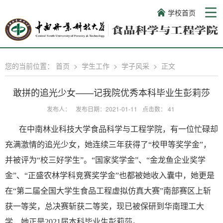
学校首页
您的当前位置：
首页
>
学生工作
>
学子风采
>
正文
敢拼的追光少女——记我院优秀本科毕业生彭莉莎
发布人：
发布日期：2021-01-11
点击数：
41
在中南林业科技大学食品科学与工程学院
，
有一位忙碌却
充满激情
的追光少女
，她连续三年获得了
“校甲等奖学金”，
并被评为“校三好学生”。“
国家奖学金
”、“
金龙鱼企业奖学
金
”、“
正盛农林学科竞赛奖学金
”也都被她收入囊中，她更是
在“第二届全国大学生食品工程虚拟仿真大赛”南部赛区上斩
获一等奖，总决赛斩获二等奖，现已被保研到华南理工大
学，她正是2021届本科毕业生彭莉莎。