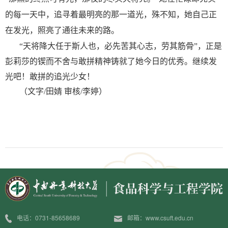
的每一天中，追寻着最明亮的那一道光，殊不知，她自己正
在发光，照亮了通往未来的路。
“
天将降大任于斯人也，必先苦其心志，劳其筋骨
”，正是
彭莉莎的锲而不舍与敢拼精神铸就了她今日的优秀。继续发
光吧！敢拼的追光少女！
（
文字
/田婧 审核/李婷
）
电话：0731-85658689
邮箱：www.csuft.edu.cn