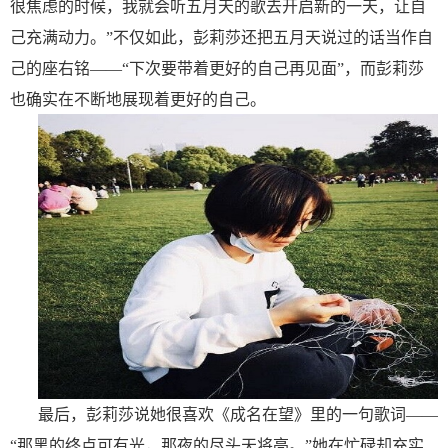
很焦虑的时候，我就会听五月天的歌去开启新的一天，让自
己充满动力。”不仅如此，彭莉莎还把五月天说过的话当作自
己的座右铭——“下次要带着更好的自己再见面”，而彭莉莎
也确实在不断地展现着更好的自己。
最后，彭莉莎说她很喜欢《成名在望》里的一句歌词
——
“那黑的终点可有光，那夜的尽头天将亮。”她在忙碌却充实