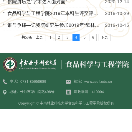
食院讲坛之“学术达人面对面”
2020-12-14
食品科学与工程学院2019年本科生评奖评优结果的公示
2019-10-29
谁与争锋—记我院研究生参加2019年“耀林杯”研究生迎新篮球赛
2019-10-15
共53条
上页
1
2
3
4
5
6
下页
电话：0731-85658689
邮箱：www.csuft.edu.cn
地址：长沙市韶山南路498号
邮政编码：410004
CopyRight © 中南林业科技大学食品科学与工程学院版权所有